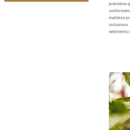
premières q
conforméme
matières pre
inclusions. 
sédiments d