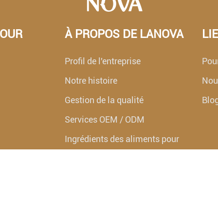
POUR
À PROPOS DE LANOVA
LI
Profil de l'entreprise
Pour
Notre histoire
Nouv
Gestion de la qualité
Blo
Services OEM / ODM
Ingrédients des aliments pour
animaux de compagnie
lyophilisés ranova
Questions fréquemment posées