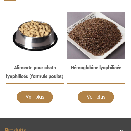
Aliments pour chats
Hémoglobine lyophilisée
P
lyophilisés (formule poulet)
Voir plus
Voir plus
Produits