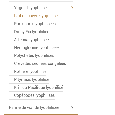
Yogourt lyophilisé
Lait de chèvre lyophilisé
Poux poux lyophilisées
Dolby Fix lyophilisé
Artemia lyophilisée
Hémoglobine lyophilisée
Polychètes lyophilisés
Crevettes séchées congelées
Rotifère lyophilisé
Pityriasis lyophilisé
Krill du Pacifique lyophilisé
Copépodes lyophilisés
Farine de viande lyophilisée