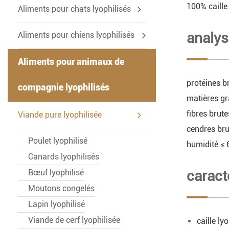
100% caille
-
Aliments pour chats lyophilisés
analys
Aliments pour chiens lyophilisés
Aliments pour animaux de
protéines b
compagnie lyophilisés
matières gr
-
fibres brut
Viande pure lyophilisée
cendres br
Poulet lyophilisé
humidité ≤
Canards lyophilisés
Bœuf lyophilisé
caract
Moutons congelés
Lapin lyophilisé
Viande de cerf lyophilisée
caille ly